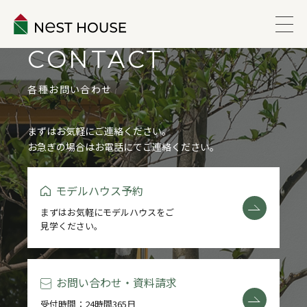
CONTACT
EVENT
各種お問い合わせ
ABOUT
まずはお気軽にご連絡ください。
お急ぎの場合はお電話にてご連絡ください。
WORKS
モデルハウス予約
LINEUP
まずはお気軽にモデルハウスをご
見学ください。
VOICE
ESTATE
お問い合わせ・資料請求
受付時間：24時間365日