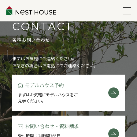
CONTACT
EVENT
各種お問い合わせ
ABOUT
まずはお気軽にご連絡ください。
お急ぎの場合はお電話にてご連絡ください。
WORKS
モデルハウス予約
LINEUP
まずはお気軽にモデルハウスをご
見学ください。
VOICE
ESTATE
お問い合わせ・資料請求
受付時間：24時間365日