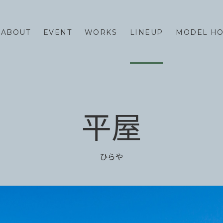
ABOUT
EVENT
WORKS
LINEUP
MODEL H
LINEUP
REFORM
平屋
FASTA
ネストリフォームの強み
MAno
メニューと費用の相場
蔵掛の家
リフォーム事例
ひらや
平屋
リフォームのダンドリ
リフォームのFAQ
VOICE
BLOG
ESTATE