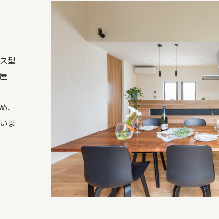
ス型
屋
め、
いま