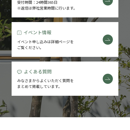
受付時間：24時間365日
※返信は弊社営業時間に行います。
岩国市
平田
海土路町
玖珂・周東
由宇・通津
車町
青木町
イベント情報
イベント申し込みは詳細ページを
ご覧ください。
よくある質問
みなさまからよくいただく質問を
まとめて掲載しています。