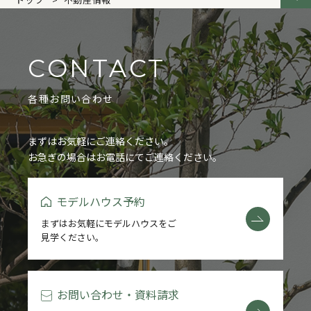
玖珂校区
玖珂町
平田校区
灘校区
CONTACT
柳井
由宇町
今津町
門前町
各種お問い合わせ
平田小
装港小
横山
通津小学校
南岩国町
中古物件
愛宕小学校
まずはお気軽にご連絡ください。
お急ぎの場合はお電話にてご連絡ください。
平田小学校
灘小学校
高森小学校
モデルハウス予約
玖珂小学校
神東小学校
由西小学校
まずはお気軽にモデルハウスをご
見学ください。
由宇小学校
麻里布小学校
中洋小学校
川下小学校
岩国小学校
尾津町
お問い合わせ・資料請求
錦見
周東町
土地
山手町