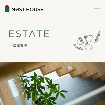
EVENT
ESTATE
ABOUT
不動産情報
WORKS
LINEUP
VOICE
ESTATE