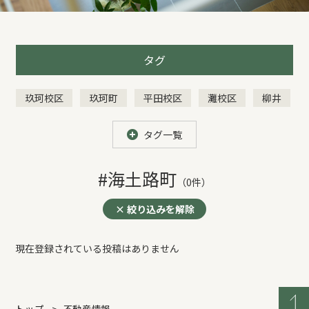
REFORM
BLOG
タグ
玖珂校区
玖珂町
平田校区
灘校区
柳井
COMPANY
由宇町
今津町
門前町
平田小
装港小
タグ一覧
横山
通津小学校
南岩国町
中古物件
愛宕小学校
平田小学校
灘小学校
モデルハウス来場予約
高森小学校
玖珂小学校
神東小学校
#海土路町
（0件）
由西小学校
由宇小学校
麻里布小学校
× 絞り込みを解除
中洋小学校
川下小学校
岩国小学校
尾津町
新築住宅のお問い合わせ
錦見
周東町
土地
山手町
岩国市
平田
海土路町
玖珂・周東
由宇・通津
現在登録されている投稿はありません
リフォームのお問い合わせ
車町
青木町
タグ一覧
トップ
不動産情報