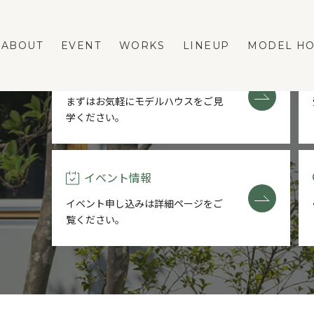
ABOUT
EVENT
WORKS
LINEUP
MODEL H
モデルハウス予約
まずはお気軽にモデルハウスをご
見
学ください。
LINEUP
REFORM
FASTA
ネストリフォームの強み
イベント情報
MAno
メニューと費用の相場
イベント申し込みは詳細ページを
ご
蔵掛の家
リフォーム事例
覧ください。
平屋
リフォームのダンドリ
リフォームのFAQ
VOICE
BLOG
ESTATE