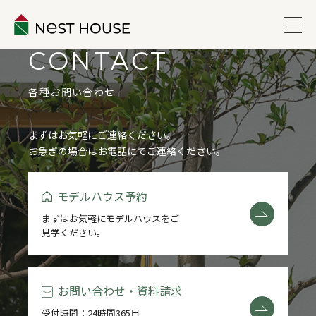
CONTACT
EVENT
各種お問い合わせ
ABOUT
まずはお気軽にご連絡ください。
お急ぎの場合はお電話にてご連絡ください。
WORKS
モデルハウス予約
LINEUP
まずはお気軽にモデルハウスをご
見学ください。
VOICE
ESTATE
お問い合わせ・資料請求
受付時間：24時間365日