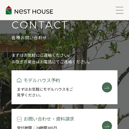
CONTACT
EVENT
各種お問い合わせ
ABOUT
まずはお気軽にご連絡ください。
お急ぎの場合はお電話にてご連絡ください。
WORKS
モデルハウス予約
LINEUP
まずはお気軽にモデルハウスをご
見学ください。
VOICE
ESTATE
お問い合わせ・資料請求
受付時間：24時間365日