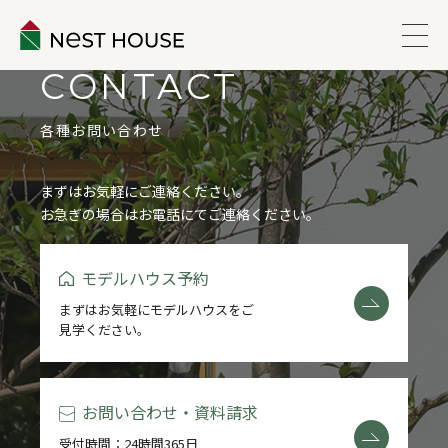
CONTACT
EVENT
各種お問い合わせ
ABOUT
まずはお気軽にご連絡ください。
お急ぎの場合はお電話にてご連絡ください。
WORKS
モデルハウス予約
LINEUP
まずはお気軽にモデルハウスをご
見学ください。
VOICE
ESTATE
お問い合わせ・資料請求
受付時間：24時間365日