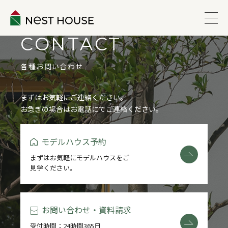
CONTACT
EVENT
各種お問い合わせ
ABOUT
まずはお気軽にご連絡ください。
お急ぎの場合はお電話にてご連絡ください。
WORKS
モデルハウス予約
LINEUP
まずはお気軽にモデルハウスをご
見学ください。
VOICE
ESTATE
お問い合わせ・資料請求
受付時間：24時間365日