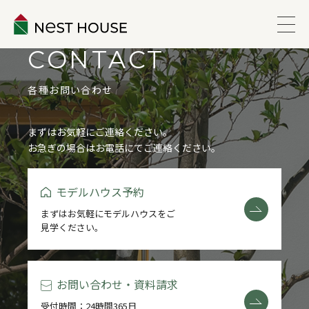
CONTACT
EVENT
各種お問い合わせ
ABOUT
まずはお気軽にご連絡ください。
お急ぎの場合はお電話にてご連絡ください。
WORKS
モデルハウス予約
LINEUP
まずはお気軽にモデルハウスをご
見学ください。
VOICE
ESTATE
お問い合わせ・資料請求
受付時間：24時間365日