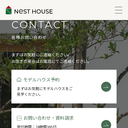
CONTACT
EVENT
各種お問い合わせ
ABOUT
まずはお気軽にご連絡ください。
お急ぎの場合はお電話にてご連絡ください。
WORKS
モデルハウス予約
LINEUP
まずはお気軽にモデルハウスをご
見学ください。
VOICE
ESTATE
お問い合わせ・資料請求
受付時間：24時間365日