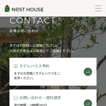
CONTACT
EVENT
各種お問い合わせ
ABOUT
まずはお気軽にご連絡ください。
お急ぎの場合はお電話にてご連絡ください。
WORKS
モデルハウス予約
LINEUP
まずはお気軽にモデルハウスをご
見学ください。
VOICE
ESTATE
お問い合わせ・資料請求
受付時間：24時間365日