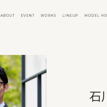
ABOUT
EVENT
WORKS
LINEUP
MODEL H
LINEUP
REFORM
FASTA
ネストリフォームの強み
MAno
メニューと費用の相場
蔵掛の家
リフォーム事例
平屋
リフォームのダンドリ
リフォームのFAQ
石
VOICE
BLOG
ESTATE