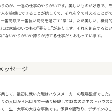
いうのが、一番の仕事のやりがいです。美しいものが好きで、
で人を笑顔にできることが嬉しくて、それを全て叶えることが
で一番高額で一番長い時間を過ごす“家”は、ただ美しい、機能
こには家族のいつもの“暮らし”があります。それを創造すると
事にないやりがいや誇りが持てる仕事だとおもっています。
メッセージ
卒業して、最初に就いた職はハウスメーカーの現場監督でした
くりの入口から出口まで一通り経験して33歳の時ネストハウス
って一生一大事の大きな事業です。予算や間取り、デザインの