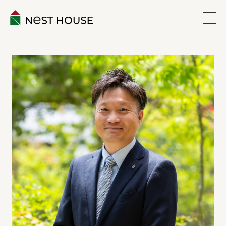
EVENT
ABOUT
WORKS
LINEUP
VOICE
ESTATE