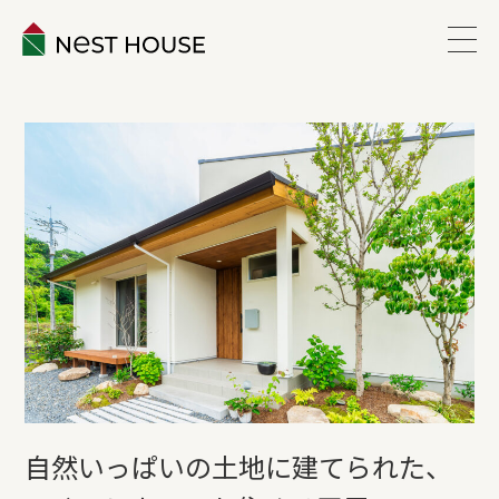
EVENT
ABOUT
WORKS
LINEUP
VOICE
ESTATE
自然いっぱいの土地に建てられた、