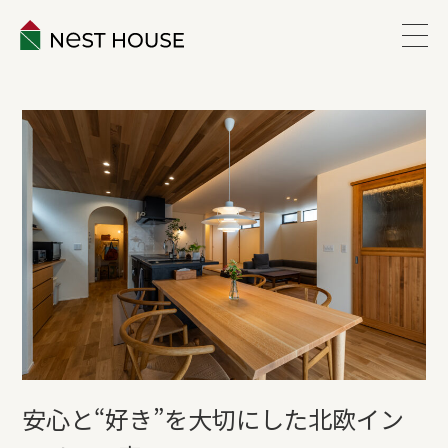
EVENT
ABOUT
WORKS
LINEUP
VOICE
ESTATE
安心と“好き”を大切にした北欧イン