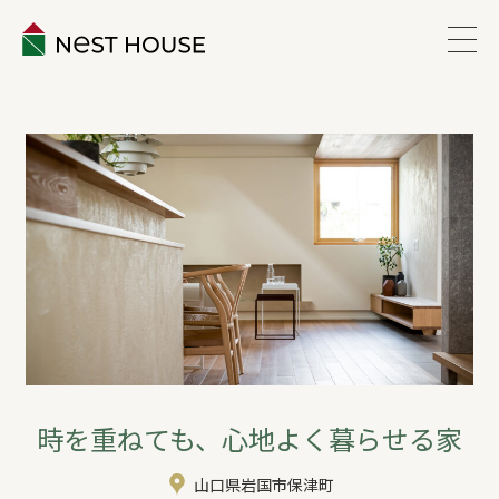
EVENT
ABOUT
WORKS
LINEUP
VOICE
時を重ねても、心地よく暮らせる家
ESTATE
山口県岩国市保津町