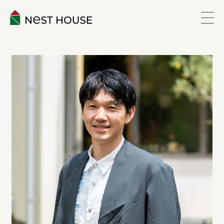
EVENT
ABOUT
WORKS
LINEUP
VOICE
ESTATE