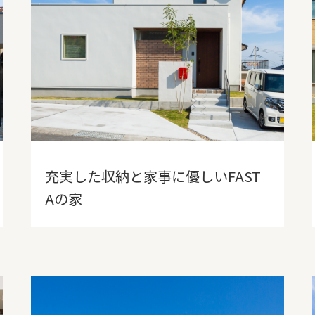
充実した収納と家事に優しいFAST
Aの家
タグ一覧
FASTA
MAno
平屋
蔵掛の家
COCOYUKA
リフォーム・リノベ