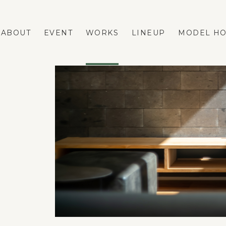
ABOUT
EVENT
WORKS
LINEUP
MODEL H
LINEUP
REFORM
FASTA
ネストリフォームの強み
MAno
メニューと費用の相場
蔵掛の家
リフォーム事例
平屋
リフォームのダンドリ
リフォームのFAQ
VOICE
BLOG
ESTATE