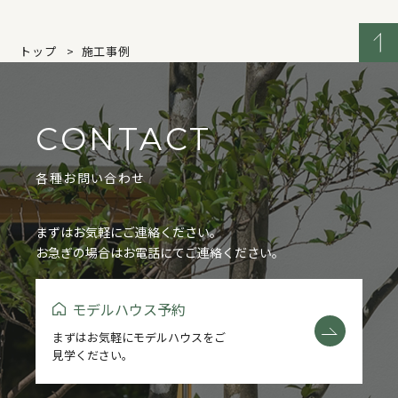
トップ
施工事例
CONTACT
各種お問い合わせ
タグ一覧
まずはお気軽にご連絡ください。
お急ぎの場合はお電話にてご連絡ください。
FASTA
MAno
平屋
蔵掛の家
COCOYUKA
リフォーム・リノベ
その他
モデルハウス予約
まずはお気軽にモデルハウスをご
見学ください。