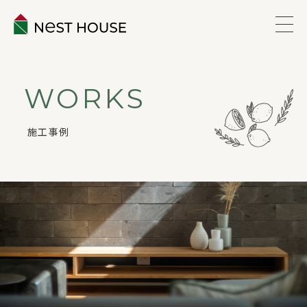
EVENT
WORKS
ABOUT
施工事例
WORKS
LINEUP
VOICE
ESTATE