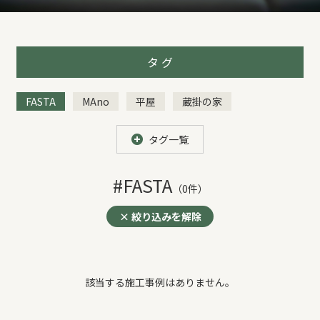
REFORM
BLOG
タ グ
FASTA
MAno
平屋
蔵掛の家
COMPANY
COCOYUKA
リフォーム・リノベ
その他
タグ一覧
モデルハウス来場予約
#FASTA
（0件）
× 絞り込みを解除
新築住宅のお問い合わせ
リフォームのお問い合わせ
該当する施工事例はありません。