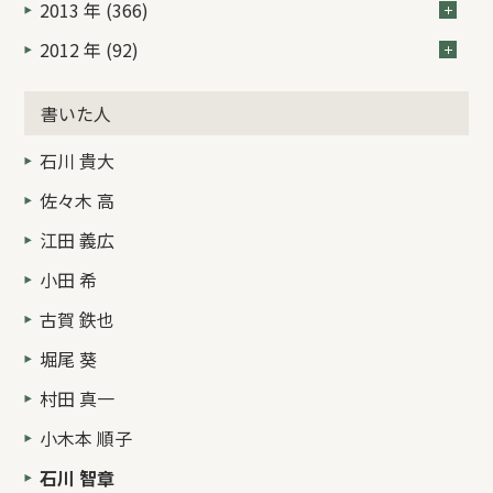
2013 年 (366)
2012 年 (92)
書いた人
石川 貴大
佐々木 高
江田 義広
小田 希
古賀 鉄也
堀尾 葵
村田 真一
小木本 順子
石川 智章