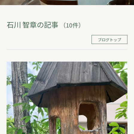
REFORM
石川 智章の記事
（10件）
BLOG
ブログトップ
COMPANY
モデルハウス来場予約
新築住宅のお問い合わせ
リフォームのお問い合わせ