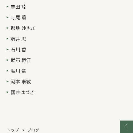
寺田 陸
寺尾 薫
都地 沙也加
藤井 忍
石川 香
武石 範江
堀川 竜
河本 崇敏
國井はづき
トップ
ブログ