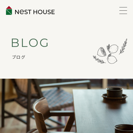
EVENT
BLOG
ABOUT
ブログ
WORKS
LINEUP
VOICE
ESTATE