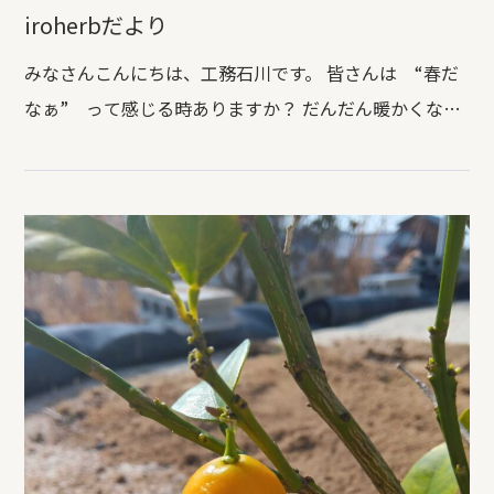
iroherbだより
みなさんこんにちは、工務石川です。 皆さんは “春だ
なぁ” って感じる時ありますか？ だんだん暖かくなっ
て、肌で感じる方もいれば 桜を見て春を感じる方も多い
のでは？ 今月から朝掃除がiroherbの庭の掃除当番にな
った私は毎日つぼみから花になる木々を 眺めながら過
ごしております。 これから雑草も増えてくるので、草抜
きなどしてると・・・