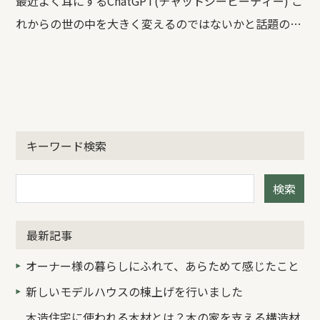
最近よく耳にするChatGPT(チャットジーピーティー) こ
れからの世の中を大きく変えるのではないかと話題のチ
ャットAI。 そんな話についていくのもやっとでした
が、どうやらFacebookのMeta社が開発を進めるCICER
O（シセロ）なる、人間界の常識を理解した上で、自ら
が倫理的な結論を予測し導き出すというAIが存在すると
かいないとか… 大きな話題すぎて「ちょっと何言って
キーワード検索
るか分からない」となりそうですが、身近なところでも
いろいろと世の中は変わっているようです。 不動産で
検索
いうと、不動産登記法の改正や相続土地国庫帰属制度。
その他では、特定の条件下での自動車の完全自動運転解
最新記事
禁など… そんな中、くらしの提案を行っているiroherb
オーナー様の暮らしにふれて、あらためて感じたこと
では、ヘルメットの着用が義務化された自転車に注目
新しいモデルハウスの棟上げを行いました
し、 自転車の乗り方について親子で学ぼうという企
木造住宅に使われる木材とは？木の家を支える構造材