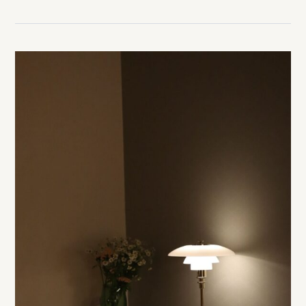
日 “ 人日の節句 ” 節句とは季節の変わり目であり、
植物の若芽を食すことでその生命力を取り込み無病息
災を願う 行事でございます。 せり なずな ごぎ
ょう はこべら ほとけのざ すずな すずし
ろ それぞれに験担ぎの意味もあるそうです。 私個人的
には “ ごぎょう ” より “ 五橋 ” で清めたい
とこですが、、、 さて季節の変わり目とは言えどま
だまだ、、、というより寒さ本番ですが、現場は動いて
おります。