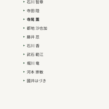
石川 智章
寺田 陸
寺尾 薫
都地 沙也加
藤井 忍
石川 香
武石 範江
堀川 竜
河本 崇敏
國井はづき