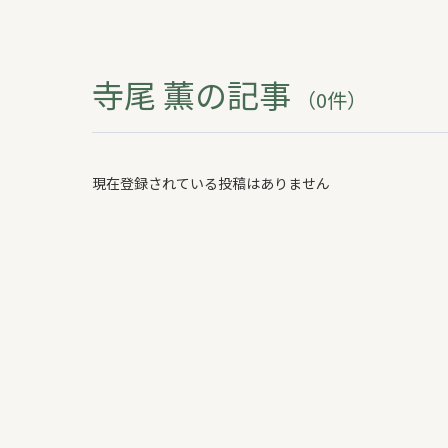
よくある質問
WORKS
寺尾 薫の記事
（0件）
新築住宅
リフォーム・リノベ
現在登録されている投稿はありません