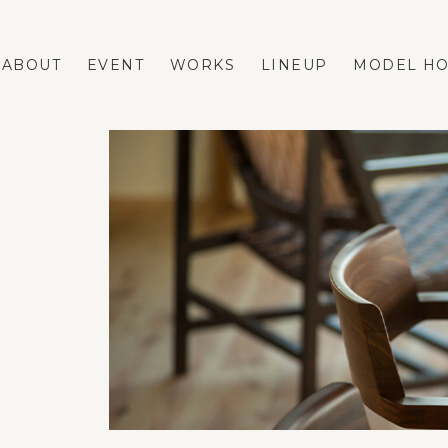
ABOUT
EVENT
WORKS
LINEUP
MODEL H
LINEUP
REFORM
FASTA
ネストリフォームの強み
MAno
メニューと費用の相場
蔵掛の家
リフォーム事例
平屋
リフォームのダンドリ
リフォームのFAQ
VOICE
BLOG
ESTATE