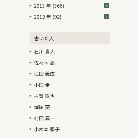
2013 年 (366)
2012 年 (92)
書いた人
石川 貴大
佐々木 高
江田 義広
小田 希
古賀 鉄也
堀尾 葵
村田 真一
小木本 順子