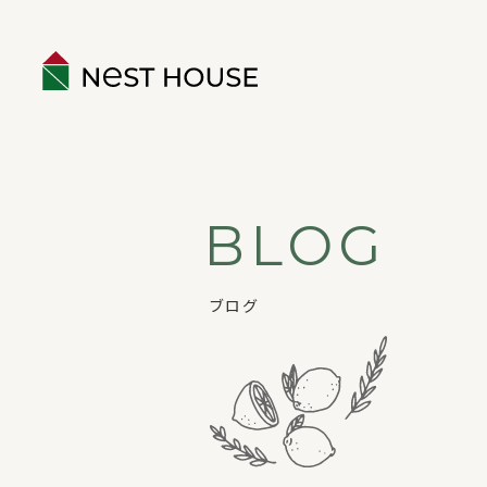
EVENT
BLOG
ABOUT
ブログ
構造のこと
性能のこと
ネストハウスのデザイン
保証とアフター
家づくりの流れ