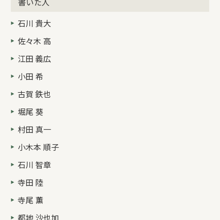
書いた人
石川 貴大
佐々木 高
江田 義広
小田 希
古賀 鉄也
堀尾 葵
村田 真一
小木本 順子
石川 智章
寺田 陸
寺尾 薫
都地 沙也加