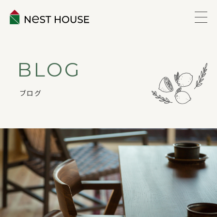
EVENT
BLOG
ABOUT
ブログ
WORKS
LINEUP
VOICE
ESTATE