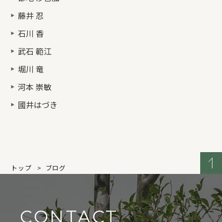
藤井 忍
石川 香
武石 範江
堀川 竜
河本 崇敏
國井はづき
トップ
ブログ
CONTACT