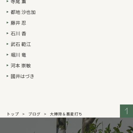
寺尾 薫
都地 沙也加
藤井 忍
石川 香
武石 範江
堀川 竜
河本 崇敏
國井はづき
トップ
ブログ
大掃除＆蕎麦打ち