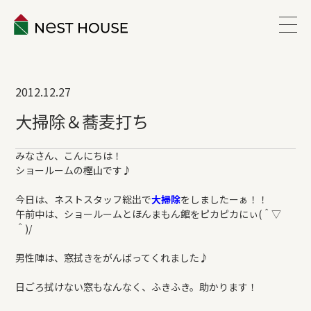
EVENT
2012.12.27
ABOUT
大掃除＆蕎麦打ち
WORKS
みなさん、こんにちは！
ショールームの樫山です♪
LINEUP
今日は、ネストスタッフ総出で
大掃除
をしましたーぁ！！
午前中は、ショールームとほんまもん館をピカピカにぃ(＾▽
＾)/
VOICE
男性陣は、窓拭きをがんばってくれました♪
ESTATE
日ごろ拭けない窓もなんなく、ふきふき。助かります！