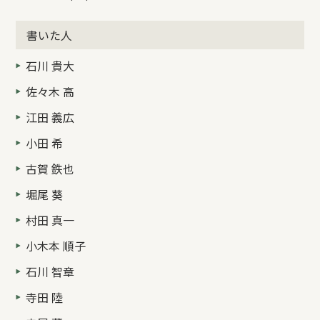
書いた人
石川 貴大
佐々木 高
江田 義広
小田 希
古賀 鉄也
堀尾 葵
村田 真一
小木本 順子
石川 智章
寺田 陸