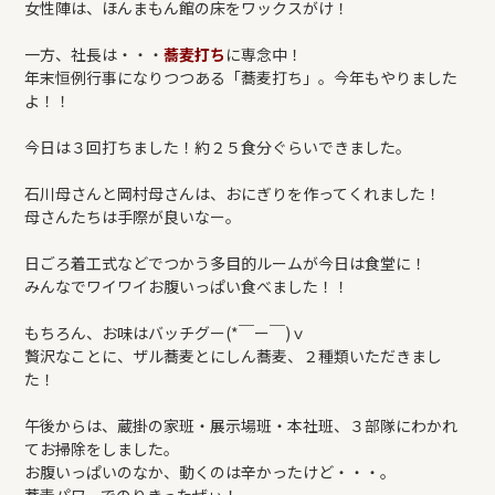
女性陣は、ほんまもん館の床をワックスがけ！
REFORM
一方、社長は・・・
蕎麦打ち
に専念中！
年末恒例行事になりつつある「蕎麦打ち」。今年もやりました
BLOG
よ！！
今日は３回打ちました！約２５食分ぐらいできました。
COMPANY
石川母さんと岡村母さんは、おにぎりを作ってくれました！
母さんたちは手際が良いなー。
モデルハウス来場予約
日ごろ着工式などでつかう多目的ルームが今日は食堂に！
みんなでワイワイお腹いっぱい食べました！！
もちろん、お味はバッチグー(*￣ー￣)ｖ
新築住宅のお問い合わせ
贅沢なことに、ザル蕎麦とにしん蕎麦、２種類いただきまし
た！
リフォームのお問い合わせ
午後からは、蔵掛の家班・展示場班・本社班、３部隊にわかれ
てお掃除をしました。
お腹いっぱいのなか、動くのは辛かったけど・・・。