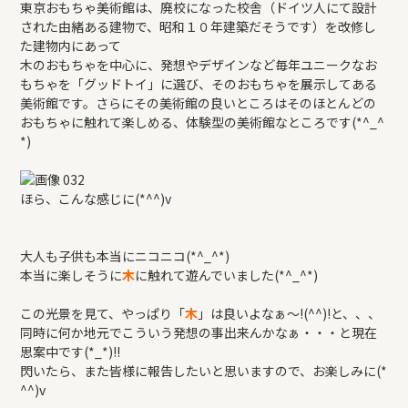
東京おもちゃ美術館は、廃校になった校舎（ドイツ人にて設計
された由緒ある建物で、昭和１０年建築だそうです）を改修し
た建物内にあって
木のおもちゃを中心に、発想やデザインなど毎年ユニークなお
もちゃを「グッドトイ」に選び、そのおもちゃを展示してある
美術館です。さらにその美術館の良いところはそのほとんどの
おもちゃに触れて楽しめる、体験型の美術館なところです(*^_^
*)
ほら、こんな感じに(*^^)v
大人も子供も本当にニコニコ(*^_^*)
本当に楽しそうに
木
に触れて遊んでいました(*^_^*)
この光景を見て、やっぱり「
木
」は良いよなぁ～!(^^)!と、、、
同時に何か地元でこういう発想の事出来んかなぁ・・・と現在
思案中です(*_*)!!
閃いたら、また皆様に報告したいと思いますので、お楽しみに(*
^^)v