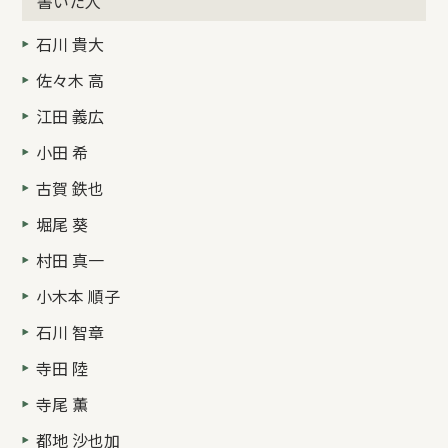
書いた人
石川 貴大
佐々木 高
江田 義広
小田 希
古賀 鉄也
堀尾 葵
村田 真一
小木本 順子
石川 智章
寺田 陸
寺尾 薫
都地 沙也加