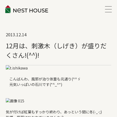
EVENT
2013.12.14
ABOUT
12月は、刺激木（しげき）が盛りだ
くさん!(^^)!
WORKS
LINEUP
こんばんわ、風邪が治り体重も元通り(^^ゞ
元気いっぱいの石川です(*^_^*)
VOICE
ESTATE
気が付けば紅葉もすっかり終わり、あっという間に冬(-_-;)