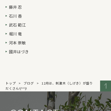
藤井 忍
石川 香
武石 範江
堀川 竜
河本 崇敏
國井はづき
トップ
ブログ
12月は、刺激木（しげき）が盛り
だくさん!(^^)!