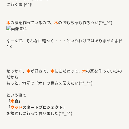
に行く事!(^^)!
木
の家を作っているので、
木
のおもちゃも作ろうか(*^_^*)
なーんて、そんなに軽～く・・・というわけではありませんよ(^
^ゞ
せっかく、
木
が好きで、
木
にこだわって、
木
の家を作っているの
だから
もっと、地元で「木」の良さを伝えたい(*^_^*)
という事で
「
木
育」
「
ウッド
スタートプロジェクト」
を勉強しに行って参りました(*^_^*)