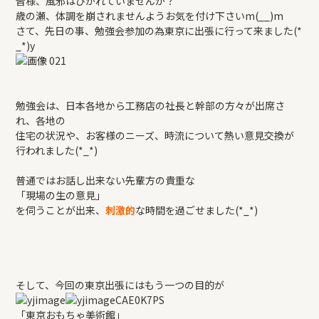
皆様、風邪はひかれていませんか？
REFORM
歳の瀬、体調を崩されませんようお気を付け下さいm(__)m
さて、先日の事、勉強会参加の為東京に出張に行って来ました(*
_*)y
BLOG
COMPANY
勉強会は、日本各地から工務店の社長と幹部の方々が出席さ
れ、各地の
住宅の状況や、お客様のニーズ、時流について熱い意見交換が
行われました(*_*)
モデルハウス来場予約
普通ではお話し出来ない先輩方の貴重な
「現場の生の意見」
を伺うことが出来、
刺激的
な時間を過ごせました(*_*)
新築住宅のお問い合わせ
リフォームのお問い合わせ
そして、今回の東京出張にはもう一つの目的が
「東京おもちゃ美術館」