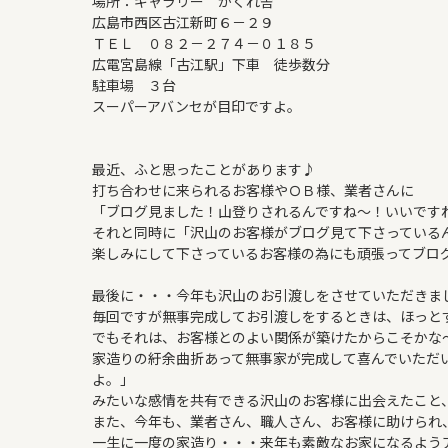
場所：ギャラリー かくれ舎
広島市西区古江新町６－２９
ＴＥＬ ０８２－２７４－０１８５
広電宮島線「古江駅」下車 徒歩数分
駐車場 ３台
スーパーアバンセが目印ですよ。
最近、ふと思ったことがあります♪
打ち合わせに来られるお客様やＯＢ様、業者さんに
「ブログ見ました！山登りされるんですね～！いいですね～
それと同時に「沢山のお客様がブログ見て下さっている
楽しみにして下さっているお客様の為にも頑張ってブロ
最後に・・・今年も沢山のお引渡しをさせていただきま
毎回ですが無事完成してお引渡しをするときは、ほっと
でもそれは、お客様とのよい関係が築けたからこそかな
家造りの紆余曲折あって無事家が完成して喜んでいただ
よ。」
みたいな感情を共有できる沢山のお客様に出会えたこと
また、今年も、業者さん、職人さん、お客様に助けられ
一生に一度の家造り・・・来年も素敵なお家になるよう