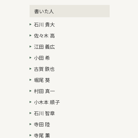
書いた人
石川 貴大
佐々木 高
江田 義広
小田 希
古賀 鉄也
堀尾 葵
村田 真一
小木本 順子
石川 智章
寺田 陸
寺尾 薫