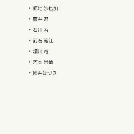
都地 沙也加
藤井 忍
石川 香
武石 範江
堀川 竜
河本 崇敏
國井はづき