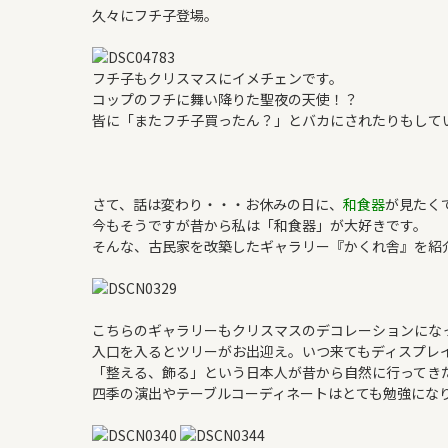
よくある質問
久々にフチ子登場。
WORKS
フチ子もクリスマスにイメチェンです。
コップのフチに舞い降りた聖夜の天使！？
新築住宅
皆に「またフチ子買ったん？」とバカにされたりもしています。
リフォーム・リノベ
さて、話は変わり・・・お休みの日に、
和食器
が見たく
今もそうですが昔から私は「和食器」が大好きです。
そんな、古民家を改築したギャラリー『かくれ舎』を紹
こちらのギャラリーもクリスマスのデコレーションにな
入口を入るとツリーがお出迎え。いつ来てもディスプレ
「整える、飾る」という日本人が昔から自然に行ってき
四季の演出やテーブルコーディネートはとても勉強にな