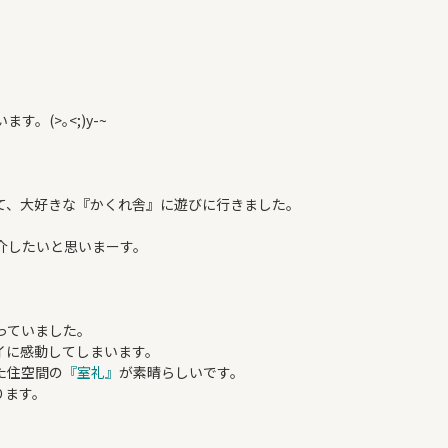
COMPANY
(>｡<;)y-~
て、大好きな『かくれ舎』に遊びに行きました。
介したいと思いまーす。
っていました。
イに感動してしまいます。
た住空間の
『室礼』
が素晴らしいです。
ります。