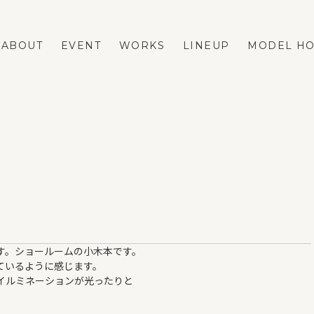
ABOUT
EVENT
WORKS
LINEUP
MODEL H
LINEUP
REFORM
FASTA
ネストリフォームの強み
MAno
メニューと費用の相場
蔵掛の家
リフォーム事例
平屋
リフォームのダンドリ
す。ショールームの小木本です。
リフォームのFAQ
ているように感じます。
VOICE
イルミネーションが光ったりと
BLOG
ESTATE