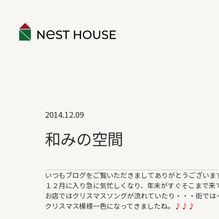
EVENT
2014.12.09
ABOUT
和みの空間
構造のこと
性能のこと
いつもブログをご覧いただきましてありがとうございま
ネストハウスのデザイン
１２月に入り急に気忙しくなり、年末がすぐそこまで来
保証とアフター
お店ではクリスマスソングが流れていたり・・・街では
クリスマス模様一色になってきましたね。
♪♪♪
家づくりの流れ