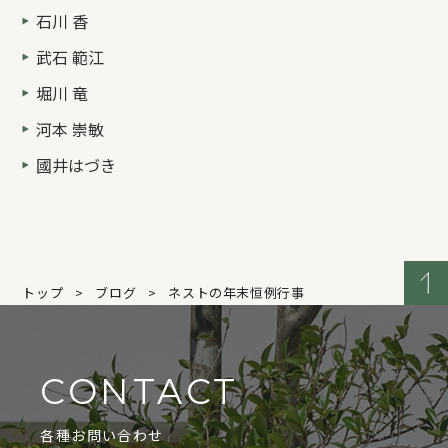
石川 香
武石 範江
堀川 竜
河本 崇敏
國井はづき
トップ
ブログ
ネストの年末恒例行事
CONTACT
各種お問い合わせ