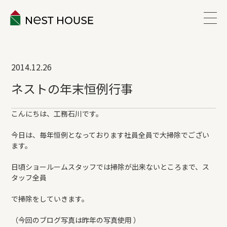
EVENT
2014.12.26
ABOUT
ネストの年末恒例行事
WORKS
こんにちは、工務石川です。
今日は、毎年恒例となっております社員全員で大掃除でござい
LINEUP
ます。
日頃ショールームスタッフでは掃除が出来ないところまで、ス
VOICE
タッフ全員
で掃除をしていきます。
ESTATE
（今回のブログ写真は昨年の写真使用 ）