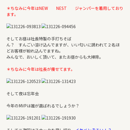
REFORM
＊ちなみに今年はNEW NEST ジャンパーを着用しており
ます。
BLOG
そしてお昼は社長特製の手打ちそば
COMPANY
ん？ すんごい溶け込んでますが、いい匂いに誘われて２名ほ
どお客様が紛れ込んでますね。
みんなで、おいしく頂いて、またお昼からも大掃除。
モデルハウス来場予約
＊ちなみに今年は社長が痩せてます。
新築住宅のお問い合わせ
そして夜は忘年会
今年のMVPは誰が選ばれるでしょうか？
リフォームのお問い合わせ