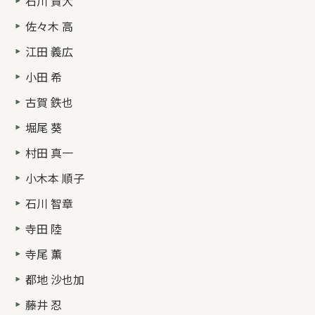
石川 貴大
佐々木 高
江田 義広
小田 希
古賀 鉄也
堀尾 葵
村田 真一
小木本 順子
石川 智章
寺田 陸
寺尾 薫
都地 沙也加
藤井 忍