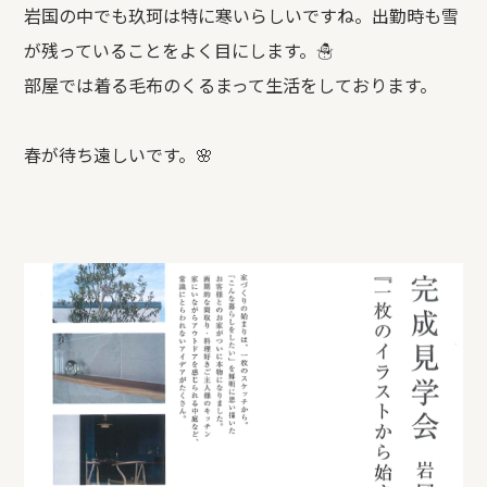
岩国の中でも玖珂は特に寒いらしいですね。出勤時も雪
REFORM
が残っていることをよく目にします。☃
部屋では着る毛布のくるまって生活をしております。
BLOG
春が待ち遠しいです。🌸
COMPANY
モデルハウス来場予約
新築住宅のお問い合わせ
リフォームのお問い合わせ