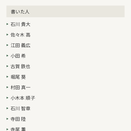
書いた人
石川 貴大
佐々木 高
江田 義広
小田 希
古賀 鉄也
堀尾 葵
村田 真一
小木本 順子
石川 智章
寺田 陸
寺尾 薫