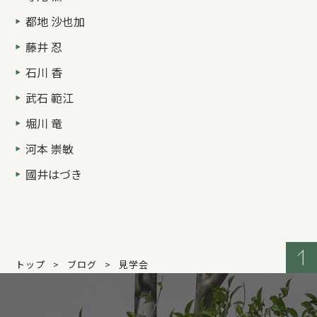
都地 沙也加
藤井 忍
石川 香
武石 範江
堀川 竜
河本 崇敏
國井はづき
トップ
ブログ
見学会