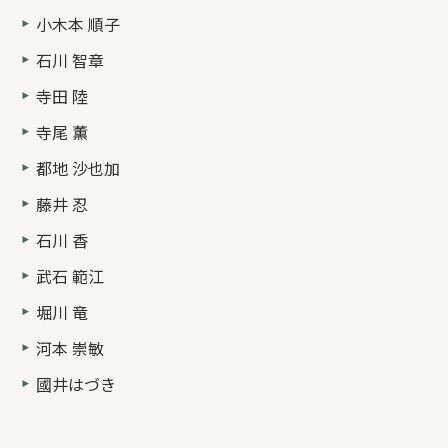
小木本 順子
石川 智章
寺田 陸
寺尾 薫
都地 沙也加
藤井 忍
石川 香
武石 範江
堀川 竜
河本 崇敏
國井はづき