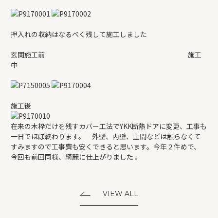
REFORM
押入れの収納はなるべく残して施工しました
BLOG
玄関施工前 施工
中
COMPANY
施工後
モデルハウス来場予約
在来の木枠だけを残すカバー工法でYKK断熱ドアに変更、工事も
一日でほぼ終わります。 外壁、内壁、土間などは触らなくて
すみますので工事費も安くできると思います。今年２件めで、
新築住宅のお問い合わせ
今回も前回同様、綺麗に仕上がりました 。
リフォームのお問い合わせ
VIEW ALL