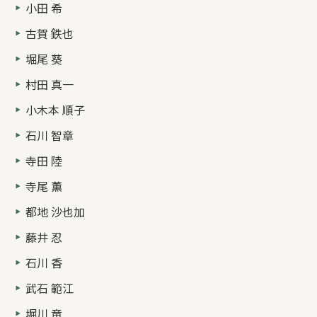
小田 希
古賀 鉄也
堀尾 葵
村田 真一
小木本 順子
石川 智章
寺田 陸
寺尾 薫
都地 沙也加
藤井 忍
石川 香
武石 範江
堀川 竜