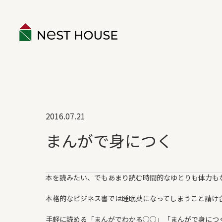
EVENT
2016.07.21
ABOUT
まんがで身につく
構造のこと
性能のこと
本を読みたい、でもあまり読む時間的なゆとりも体力も
ネストハウスのデザイン
保証とアフター
本格的なビジネス書では睡眠薬になってしまうこと請け
家づくりの流れ
手軽に読める「まんがでわかる○○」「まんがで身につ