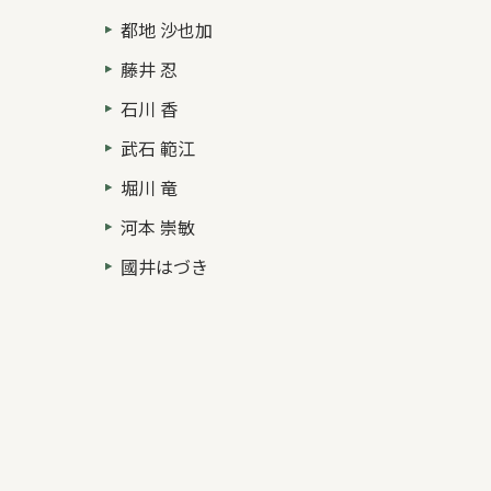
都地 沙也加
藤井 忍
石川 香
武石 範江
堀川 竜
河本 崇敏
國井はづき