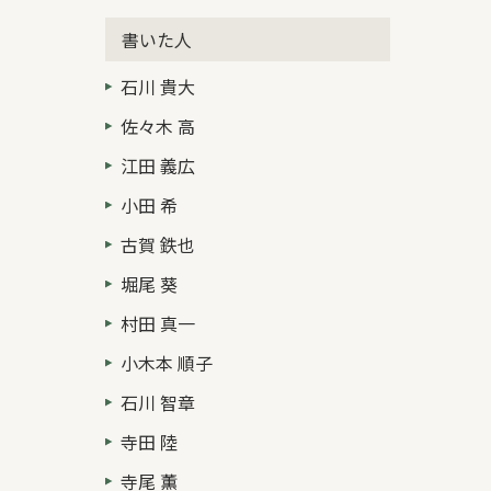
書いた人
石川 貴大
佐々木 高
江田 義広
小田 希
古賀 鉄也
堀尾 葵
村田 真一
小木本 順子
石川 智章
寺田 陸
寺尾 薫