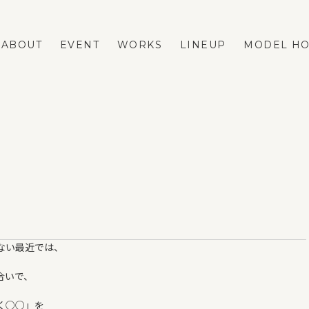
ABOUT
EVENT
WORKS
LINEUP
MODEL H
LINEUP
REFORM
FASTA
ネストリフォームの強み
MAno
メニューと費用の相場
蔵掛の家
リフォーム事例
平屋
リフォームのダンドリ
ない最近では、
リフォームのFAQ
VOICE
合いで、
BLOG
ESTATE
く○○」を