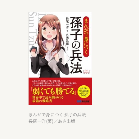
まんがで身につく 孫子の兵法
長尾一洋(著)／あさ出版