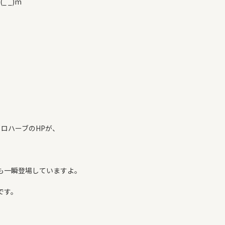
 _)m
イロハーブのHP
が、
も一瞬登場していますよ。
です。