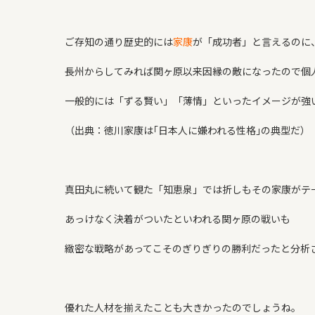
ご存知の通り歴史的には
家康
が「成功者」と言えるのに
長州からしてみれば関ヶ原以来因縁の敵になったので個
一般的には「ずる賢い」「薄情」といったイメージが強
（出典：
徳川家康は｢日本人に嫌われる性格｣の典型だ
）
真田丸に続いて観た「
知恵泉
」では折しもその家康がテ
あっけなく決着がついたといわれる関ヶ原の戦いも
緻密な戦略があってこそのぎりぎりの勝利だったと分析
優れた人材を揃えたことも大きかったのでしょうね。