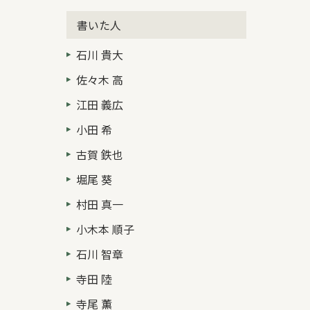
書いた人
石川 貴大
佐々木 高
江田 義広
小田 希
古賀 鉄也
堀尾 葵
村田 真一
小木本 順子
石川 智章
寺田 陸
寺尾 薫