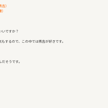
）
秀吉）
康）
いいですか？
気もするので、この中では秀吉が好きです。
んだそうです。