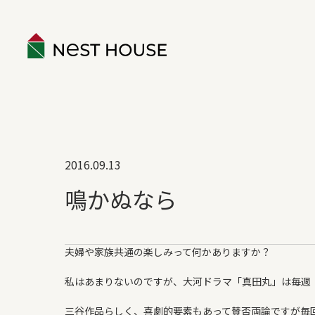
EVENT
2016.09.13
ABOUT
鳴かぬなら
構造のこと
性能のこと
夫婦や家族共通の楽しみって何かありますか？
ネストハウスのデザイン
保証とアフター
私はあまりないのですが、大河ドラマ「
真田丸
」は毎週
家づくりの流れ
三谷作品らしく、喜劇的要素もあって賛否両論ですが毎