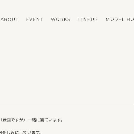
ABOUT
EVENT
WORKS
LINEUP
MODEL H
LINEUP
REFORM
FASTA
ネストリフォームの強み
MAno
メニューと費用の相場
蔵掛の家
リフォーム事例
平屋
リフォームのダンドリ
リフォームのFAQ
VOICE
（録画ですが）一緒に観ています。
BLOG
ESTATE
回楽しみにしています。