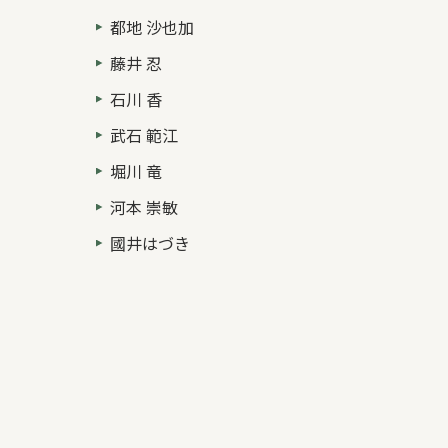
都地 沙也加
藤井 忍
石川 香
武石 範江
堀川 竜
河本 崇敏
國井はづき