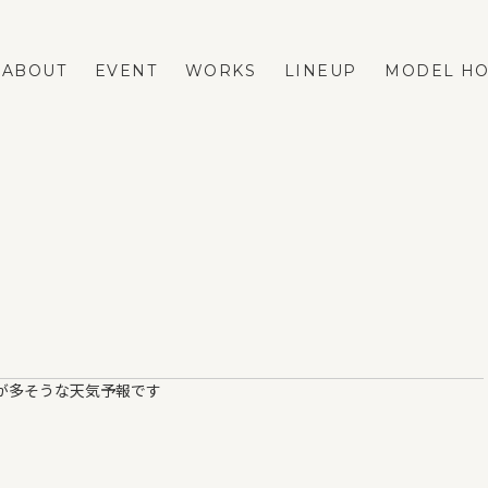
ABOUT
EVENT
WORKS
LINEUP
MODEL H
LINEUP
REFORM
FASTA
ネストリフォームの強み
MAno
メニューと費用の相場
蔵掛の家
リフォーム事例
平屋
リフォームのダンドリ
が多そうな天気予報です
リフォームのFAQ
VOICE
BLOG
ESTATE