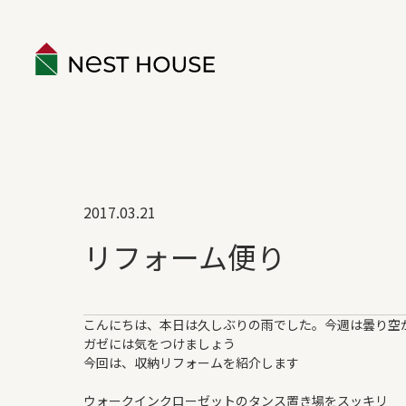
EVENT
2017.03.21
ABOUT
リフォーム便り
構造のこと
性能のこと
こんにちは、本日は久しぶりの雨でした。今週は曇り空
ネストハウスのデザイン
ガゼには気をつけましょう
保証とアフター
今回は、収納リフォームを紹介します
家づくりの流れ
ウォークインクローゼットのタンス置き場をスッキリ