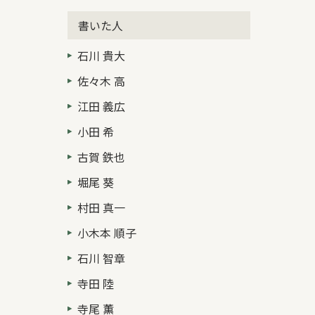
書いた人
石川 貴大
佐々木 高
江田 義広
小田 希
古賀 鉄也
堀尾 葵
村田 真一
小木本 順子
石川 智章
寺田 陸
寺尾 薫