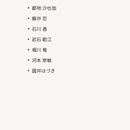
都地 沙也加
藤井 忍
石川 香
武石 範江
堀川 竜
河本 崇敏
國井はづき