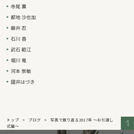
寺尾 薫
都地 沙也加
藤井 忍
石川 香
武石 範江
堀川 竜
河本 崇敏
國井はづき
トップ
ブログ
写真で振り返る2017年 ～お引渡し
式編～