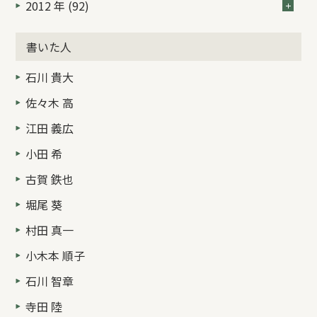
2012 年 (92)
書いた人
石川 貴大
佐々木 高
江田 義広
小田 希
古賀 鉄也
堀尾 葵
村田 真一
小木本 順子
石川 智章
寺田 陸