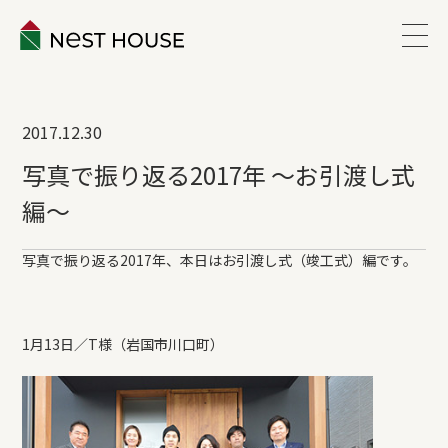
EVENT
2017.12.30
ABOUT
写真で振り返る2017年 ～お引渡し式
編～
WORKS
写真で振り返る2017年、本日はお引渡し式（竣工式）編です。
LINEUP
1月13日／T様（岩国市川口町）
VOICE
ESTATE