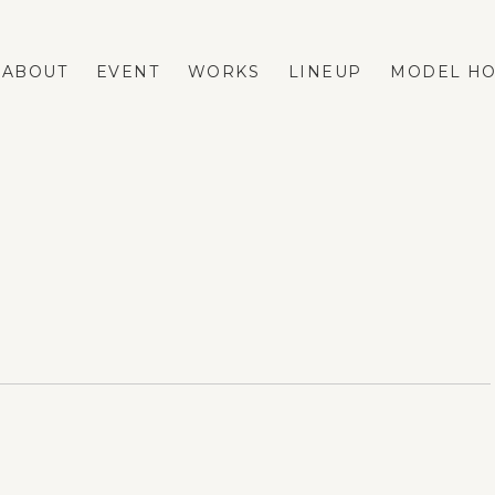
ABOUT
EVENT
WORKS
LINEUP
MODEL H
LINEUP
REFORM
FASTA
ネストリフォームの強み
MAno
メニューと費用の相場
蔵掛の家
リフォーム事例
平屋
リフォームのダンドリ
リフォームのFAQ
VOICE
BLOG
ESTATE