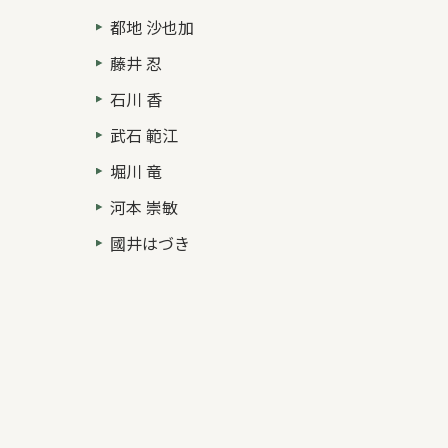
都地 沙也加
藤井 忍
石川 香
武石 範江
堀川 竜
河本 崇敏
國井はづき