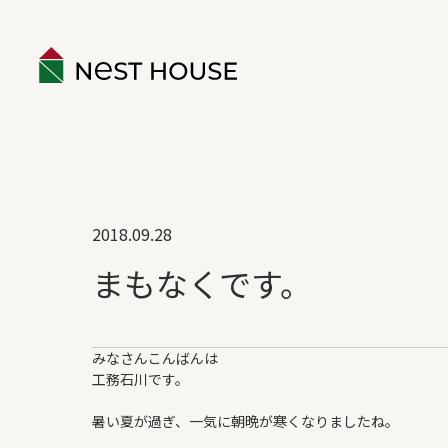
EVENT
2018.09.28
ABOUT
まもなくです。
構造のこと
性能のこと
みなさんこんばんは
ネストハウスのデザイン
工務石川です。
保証とアフター
暑い夏が過ぎ、一気に朝晩が寒くなりましたね。
家づくりの流れ