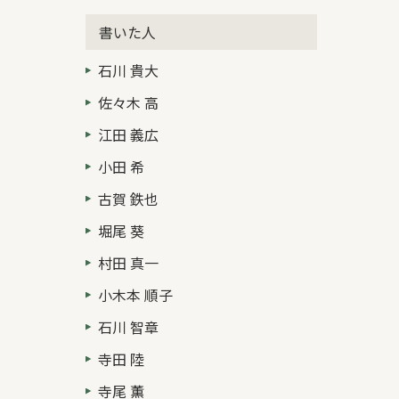
書いた人
石川 貴大
佐々木 高
江田 義広
小田 希
古賀 鉄也
堀尾 葵
村田 真一
小木本 順子
石川 智章
寺田 陸
寺尾 薫