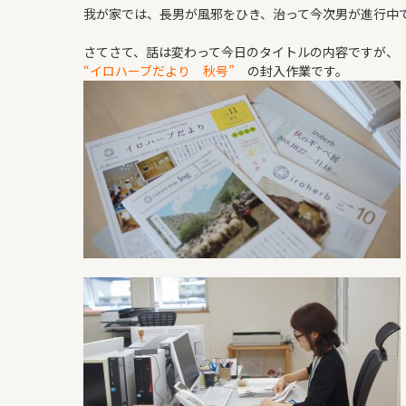
よくある質問
我が家では、長男が風邪をひき、治って今次男が進行中
WORKS
さてさて、話は変わって今日のタイトルの内容ですが、
“イロハーブだより 秋号”
の封入作業です。
新築住宅
リフォーム・リノベ