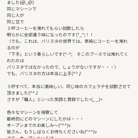
ました(@_@)
REFORM
同じマシーンで
同じ人が
同じ豆で
BLOG
３杯コーヒーを淹れてもらい試飲したら
明らかに全部違う味になったのです(*_*;！！
（でも、これは、バリスタの世界では、単純にコーヒーを淹れ
COMPANY
るのが
「下手」という事らしいです(^-^; そこのブースでは淹れてく
れたのは
バリスタではなかったので、しょうがないですが・・・）
モデルハウス来場予約
でも、バリスタの方は本当に上手(^^♪
３杯すべて、本当に美味しい、同じ味のカフェラテを試飲させて
頂きました(^^♪
新築住宅のお問い合わせ
さすが「職人」といった笑顔と貫録でした<(_ _)>
色々なマシーンを視察して
リフォームのお問い合わせ
最終的にどのマシーンにしたかは・・・
オープンまでのお楽しみ～(*^^)v
皆さん、もうしばらくお待ちくださいね(*^^)v