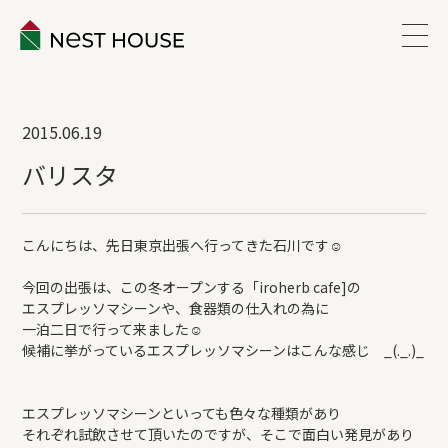
EVENT
2015.06.19
ABOUT
バリスタ
WORKS
こんにちは、先日東京出張へ行ってきた石川です☺
LINEUP
今回の出張は、この冬オープンする「iroherb cafe]の
エスプレッソマシーンや、食器類の仕入れの為に
一泊二日で行って来ました☺
VOICE
候補に挙がっているエスプレッソマシーンはこんな感じ _(._.)_
ESTATE
エスプレッソマシーンといっても色々な種類があり
それぞれ試飲させて頂いたのですが、そこで面白い発見があり