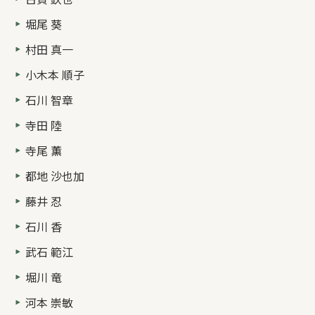
堀尾 葵
村田 真一
小木本 順子
石川 智章
寺田 陸
寺尾 薫
都地 沙也加
藤井 忍
石川 香
武石 範江
堀川 竜
河本 崇敏