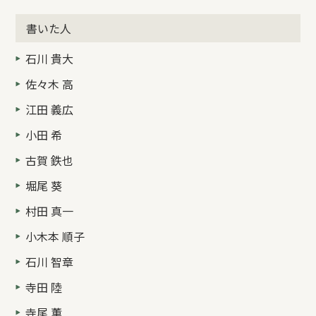
書いた人
石川 貴大
佐々木 高
江田 義広
小田 希
古賀 鉄也
堀尾 葵
村田 真一
小木本 順子
石川 智章
寺田 陸
寺尾 薫