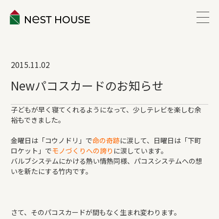
EVENT
2015.11.02
ABOUT
Newパコスカードのお知らせ
WORKS
子どもが早く寝てくれるようになって、少しテレビを楽しむ余
裕もできました。
LINEUP
金曜日は「
コウノドリ
」で
命の奇跡
に涙して、日曜日は「
下町
ロケット
」で
モノづくりへの誇り
に涙しています。
バルブシステムにかける熱い情熱同様、パコスシステムへの想
VOICE
いを新たにする竹内です。
ESTATE
さて、そのパコスカードが間もなく生まれ変わります。