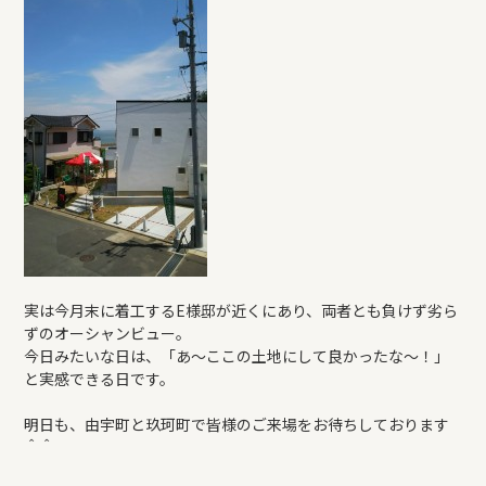
REFORM
BLOG
COMPANY
モデルハウス来場予約
実は今月末に着工するE様邸が近くにあり、両者とも負けず劣ら
ずのオーシャンビュー。
新築住宅のお問い合わせ
今日みたいな日は、「あ～ここの土地にして良かったな～！」
と実感できる日です。
リフォームのお問い合わせ
明日も、由宇町と玖珂町で皆様のご来場をお待ちしております
＾＾