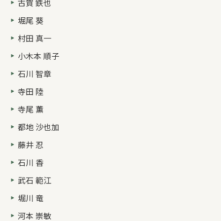
古賀 鉄也
堀尾 葵
村田 真一
小木本 順子
石川 智章
寺田 陸
寺尾 薫
都地 沙也加
藤井 忍
石川 香
武石 範江
堀川 竜
河本 崇敏