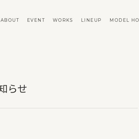
ABOUT
EVENT
WORKS
LINEUP
MODEL H
LINEUP
REFORM
FASTA
ネストリフォームの強み
MAno
メニューと費用の相場
知らせ
蔵掛の家
リフォーム事例
平屋
リフォームのダンドリ
リフォームのFAQ
VOICE
BLOG
ESTATE