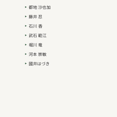
都地 沙也加
藤井 忍
石川 香
武石 範江
堀川 竜
河本 崇敏
國井はづき