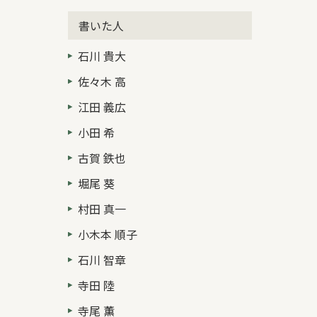
書いた人
石川 貴大
佐々木 高
江田 義広
小田 希
古賀 鉄也
堀尾 葵
村田 真一
小木本 順子
石川 智章
寺田 陸
寺尾 薫