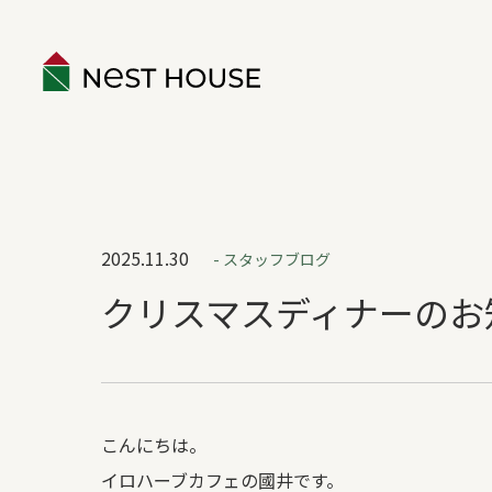
EVENT
2025.11.30
- スタッフブログ
ABOUT
クリスマスディナーのお
構造のこと
性能のこと
ネストハウスのデザイン
保証とアフター
こんにちは。
家づくりの流れ
イロハーブカフェの國井です。