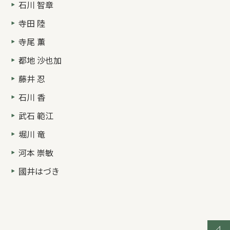
石川 智章
寺田 陸
寺尾 薫
都地 沙也加
藤井 忍
石川 香
武石 範江
堀川 竜
河本 崇敏
國井はづき