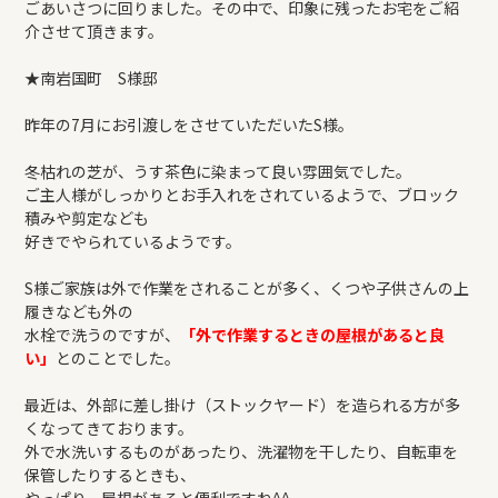
ごあいさつに回りました。その中で、印象に残ったお宅をご紹
REFORM
介させて頂きます。
★南岩国町 S様邸
BLOG
昨年の7月にお引渡しをさせていただいたS様。
COMPANY
冬枯れの芝が、うす茶色に染まって良い雰囲気でした。
ご主人様がしっかりとお手入れをされているようで、ブロック
積みや剪定なども
好きでやられているようです。
モデルハウス来場予約
S様ご家族は外で作業をされることが多く、くつや子供さんの上
履きなども外の
水栓で洗うのですが、
「外で作業するときの屋根があると良
新築住宅のお問い合わせ
い」
とのことでした。
最近は、外部に差し掛け（ストックヤード）を造られる方が多
リフォームのお問い合わせ
くなってきております。
外で水洗いするものがあったり、洗濯物を干したり、自転車を
保管したりするときも、