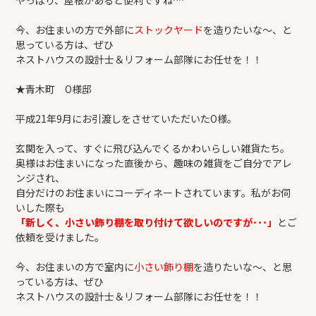
やっぱり、屋根があると便利ですね^^
今、お住まいの方で外部に
ストックヤード
を造りたいな～、と
思っている方は、ぜひ
ネストハウスの設計士＆リフォーム部隊にお任せを！！
★青木町 O様邸
平成21年9月にお引渡しをさせていただいたO様。
玄関を入って、すぐに飛び込んでくるかわいらしい雑貨たち。
奥様はお住まいになった直後から、趣味の雑貨をご自分でアレ
ンジされ、
自分だけのお住まいにコーディネートされています。私がお伺
いした際も
「新しく、小さい飾り棚を取り付けて欲しいのですが･･･」
とご
依頼を受けました。
今、お住まいの方で室内に
小さい飾り棚
を造りたいな～、と思
っている方は、ぜひ
ネストハウスの設計士＆リフォーム部隊にお任せを！！