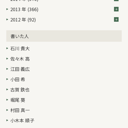
2013 年 (366)
2012 年 (92)
書いた人
石川 貴大
佐々木 高
江田 義広
小田 希
古賀 鉄也
堀尾 葵
村田 真一
小木本 順子