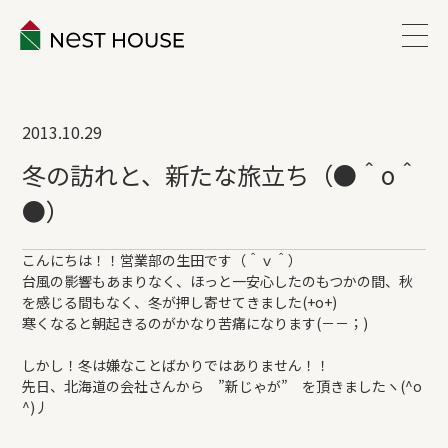
EVENT
2013.10.29
ABOUT
冬の訪れと、新たな旅立ち（●＾o＾
●）
WORKS
こんにちは！！営業部の生田です（＾ｖ＾）
台風の影響もあまりなく、ほっと一安心したのもつかの間、秋
LINEUP
を感じる間もなく、冬が押し寄せてきました(+o+)
寒くなると朝起きるのがかなり苦痛になります(－－；)
VOICE
しかし！冬は嫌なことばかりではありません！！
先日、北海道の会社さんから ”新じゃが” を頂きましたヽ(^o
^)丿
ESTATE