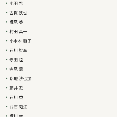
小田 希
古賀 鉄也
堀尾 葵
村田 真一
小木本 順子
石川 智章
寺田 陸
寺尾 薫
都地 沙也加
藤井 忍
石川 香
武石 範江
堀川 竜