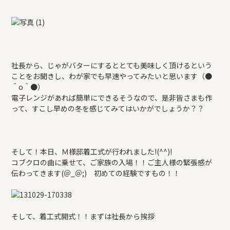
REFORM
BLOG
社長から、じゃがバターにするととても美味しく頂けるという
COMPANY
ことをお聞きし、わが家でも早速やってみたいと思います（●
＾o＾●）
電子レンジがあれば簡単にできるそうなので、是非皆さまも作
って、すこし早めの冬を感じてみてはいかがでしょうか？？
モデルハウス来場予約
そして！本日、Ｍ様邸着工式が行われました!(^^)!
新築住宅のお問い合わせ
コブクロの曲に乗せて、ご家族の入場！！ご主人様の緊張感が
伝わってきます(＠_＠;) 初めての経験ですもの！！
リフォームのお問い合わせ
そして、着工式開式！！まずは社長から挨拶