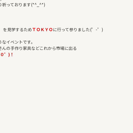
ております(*^_^*)
COMPANY
ng」 を見学するため
ＴＯＫＹＯ
に行って参りました(゜-゜)
うなイベントです。
さんの手作り家具などこれから市場に出る
゜０゜)！