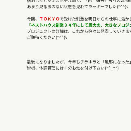
宿泊したビジネスホテル前で、「隈 研吾」設計の建物の建
あまり見る事のない状態を見れてラッキーでした(*^^)v
今回、
ＴＯＫＹＯ
で受けた刺激を明日からの仕事に活か
「ネストハウス創業３４年にして最大の、大きなプロジ
プロジェクトの詳細は、これから徐々に発表していきます(*
ご期待ください(*^^)v
最後になりましたが、今年もチラホラと「風邪になった
皆様、体調管理には十分お気を付け下さい(*^_^*)