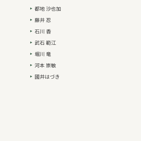
都地 沙也加
藤井 忍
石川 香
武石 範江
堀川 竜
河本 崇敏
國井はづき