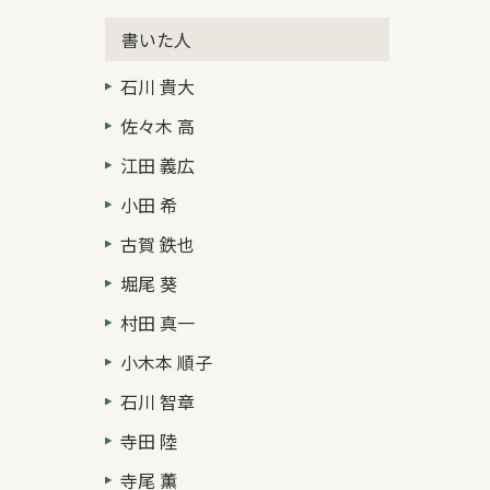
書いた人
石川 貴大
佐々木 高
江田 義広
小田 希
古賀 鉄也
堀尾 葵
村田 真一
小木本 順子
石川 智章
寺田 陸
寺尾 薫