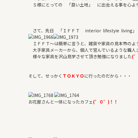
よくある質問
Ｓ様にとっての 「良い土地」 に出会える事を心より祈っ
WORKS
さて、先日 「ＩＦＦＴ interior lifestyie livi
新築住宅
リフォーム・リノベ
ＩＦＦＴ～は簡単に言うと、雑貨や家具の見本市のよ
大手家具メーカーから、個人で営んでいるような職人
様々な家具を沢山見学させて頂き勉強になりました
(
そして、せっかく
ＴＯＫＹＯ
に行ったのだから・・・
お花屋さんと一体になったカフェ
(゜０゜)！！