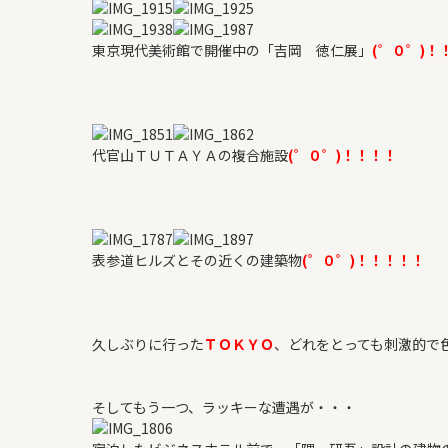
東京現代美術館で開催中の「吉岡 徳仁展」
(゜０゜)！
代官山ＴＵＴＡＹＡの複合施設
(゜０゜)！！！！
表参道ヒルズとその近くの建築物
(゜０゜)！！！！！
久しぶりに行った
ＴＯＫＹＯ
、どれをとっても刺激的で色々
そしてもう一つ、ラッキーな遭遇が・・・