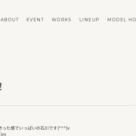
ABOUT
EVENT
WORKS
LINEUP
MODEL H
LINEUP
REFORM
FASTA
ネストリフォームの強み
MAno
メニューと費用の相場
！
蔵掛の家
リフォーム事例
平屋
リフォームのダンドリ
リフォームのFAQ
VOICE
BLOG
た感でいっぱいの石川です(*^^)v
ESTATE
)m