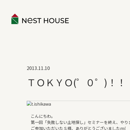
EVENT
2013.11.10
ABOUT
ＴＯＫＹＯ(゜０゜)！！
構造のこと
性能のこと
ネストハウスのデザイン
保証とアフター
こんにちわ。
第一回「失敗しない土地探し」セミナーを終え、やりきっ
家づくりの流れ
ご参加いただいたＳ様、ありがとうございましたm(__