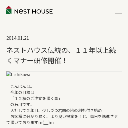
EVENT
2014.01.21
ABOUT
ネストハウス伝統の、１１年以上続
くマナー研修開催！
WORKS
LINEUP
こんばんは。
今年の目標は
「１２棟のご注文を頂く事」
VOICE
の石川です。
入社して２年目、少しづつ岩国の地の利も付き始め
お客様に分かり易く、より良い提案を！と、毎日を邁進させ
ESTATE
て頂いておりますm(__)m