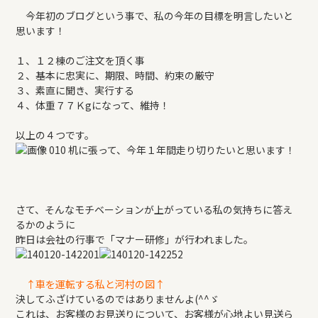
REFORM
今年初のブログという事で、私の今年の目標を明言したいと
思います！
BLOG
１、１２棟のご注文を頂く事
２、基本に忠実に、期限、時間、約束の厳守
３、素直に聞き、実行する
COMPANY
４、体重７７Ｋgになって、維持！
以上の４つです。
机に張って、今年１年間走り切りたいと思います！
モデルハウス来場予約
さて、そんなモチベーションが上がっている私の気持ちに答え
新築住宅のお問い合わせ
るかのように
昨日は会社の行事で「マナー研修」が行われました。
リフォームのお問い合わせ
↑車を運転する私と河村の図↑
決してふざけているのではありませんよ(^^ゞ
これは、お客様のお見送りについて、お客様が心地よい見送ら