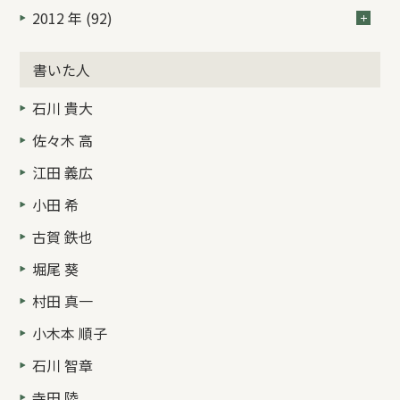
2012 年 (92)
書いた人
石川 貴大
佐々木 高
江田 義広
小田 希
古賀 鉄也
堀尾 葵
村田 真一
小木本 順子
石川 智章
寺田 陸