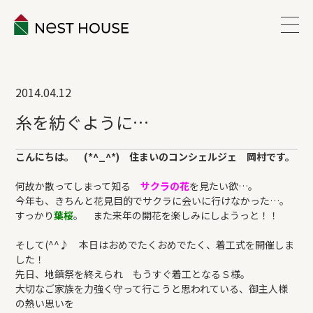
EVENT
2014.04.12
ABOUT
糸を紡ぐように…
WORKS
こんにちは。 (*^_^*) 住まいのコンシェルジェ 岡村です。
何故か散ってしまって知る
サクラの花
を見たい欲…。
LINEUP
今年も、きちんと花見目的でサクラに会いに行けなかった…。
すっかり
葉桜
。 また来年の開花を楽しみにしようっと！！
VOICE
そして(^^♪ 本日はおめでたくおめでたく、着工式を開催しま
した！
先日、地鎮祭を終えられ もうすぐ着工となるＳ様。
ESTATE
大切なご家族を力強く守って行こうと思われている、御主人様
の熱い思いを