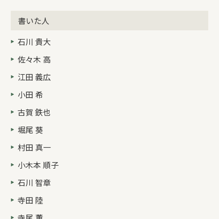
書いた人
石川 貴大
佐々木 高
江田 義広
小田 希
古賀 鉄也
堀尾 葵
村田 真一
小木本 順子
石川 智章
寺田 陸
寺尾 薫