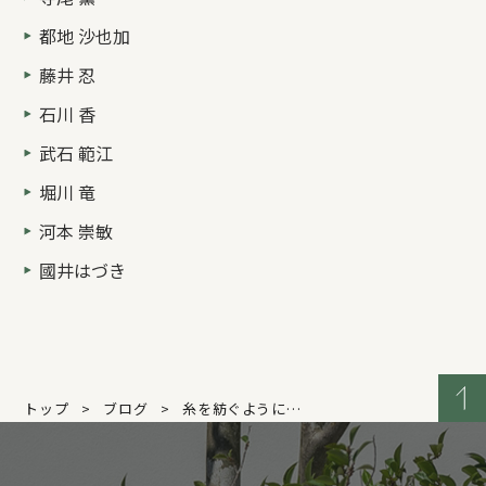
都地 沙也加
藤井 忍
石川 香
武石 範江
堀川 竜
河本 崇敏
國井はづき
トップ
ブログ
糸を紡ぐように…