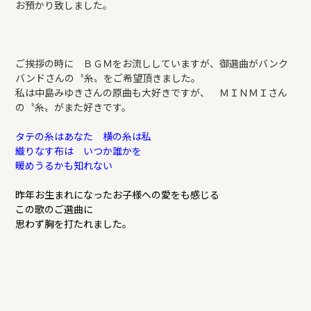
お預かり致しました。
REFORM
BLOG
ご挨拶の時に ＢＧＭをお流ししていますが、御選曲がバンク
バンドさんの〝糸〟をご希望頂きました。
私は中島みゆきさんの原曲も大好きですが、 ＭＩＮＭＩさん
COMPANY
の〝糸〟がまた好きです。
タテの糸はあなた 横の糸は私
織りなす布は いつか誰かを
モデルハウス来場予約
暖めうるかも知れない
昨年お生まれになったお子様への愛をも感じる
こ
の歌のご選曲に
新築住宅のお問い合わせ
思わず胸を打たれました。
リフォームのお問い合わせ