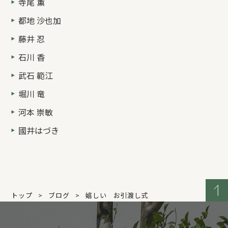
寺尾 薫
都地 沙也加
藤井 忍
石川 香
武石 範江
堀川 竜
河本 崇敏
國井はづき
トップ
ブログ
嬉しい お引渡し式