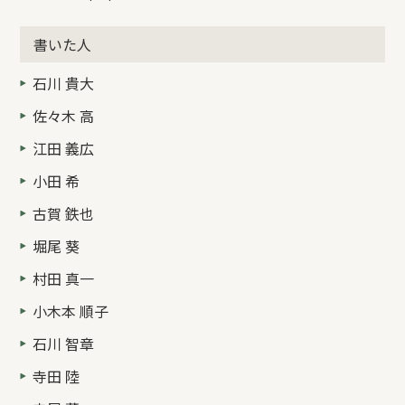
書いた人
石川 貴大
佐々木 高
江田 義広
小田 希
古賀 鉄也
堀尾 葵
村田 真一
小木本 順子
石川 智章
寺田 陸