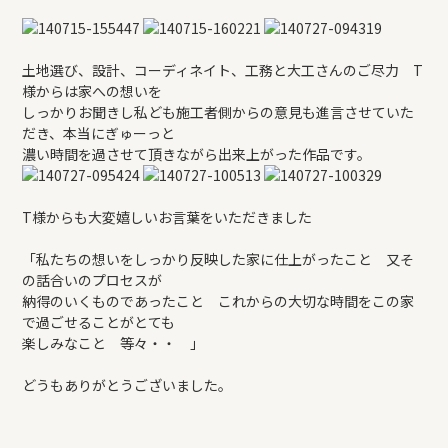
REFORM
土地選び、設計、コーディネイト、工務と大工さんのご尽力 T
BLOG
様からは家への想いを
しっかりお聞きし私ども施工者側からの意見も進言させていた
だき、本当にぎゅーっと
COMPANY
濃い時間を過させて頂きながら出来上がった作品です。
T様からも大変嬉しいお言葉をいただきました
モデルハウス来場予約
「私たちの想いをしっかり反映した家に仕上がったこと 又そ
の話合いのプロセスが
納得のいくものであったこと これからの大切な時間をこの家
新築住宅のお問い合わせ
で過ごせることがとても
楽しみなこと 等々・・ 」
リフォームのお問い合わせ
どうもありがとうございました。