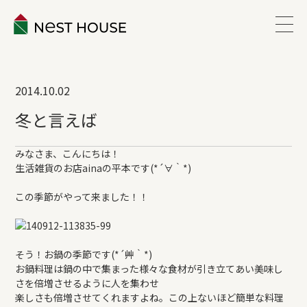
EVENT
2014.10.02
ABOUT
冬と言えば
WORKS
みなさま、こんにちは！
生活雑貨のお店ainaの平本です(*´∀｀*)
LINEUP
この季節がやって来ました！！
VOICE
そう！お鍋の季節です(*´艸｀*)
お鍋料理は鍋の中で集まった様々な食材が引き立てあい美味し
ESTATE
さを倍増させるように人を集わせ
楽しさも倍増させてくれますよね。この上ないほど簡単な料理