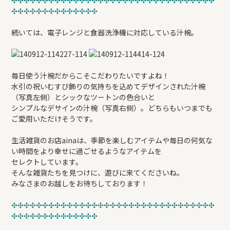
✣✣✣✣✣✣✣✣✣✣✣✣✣✣✣✣✣✣✣✣✣✣✣✣✣✣✣✣✣✣✣✣✣
✣✣✣✣✣✣✣✣✣✣✣✣✣✣
続いては、電子レンジと食器洗浄機に対応している汁椀。
毎日使う汁椀だからこそこだわりたいですよね！
水引の祝いむすび飾りの気持ちを込めてデザインされた汁椀
（写真左側）とシックなツートンの色合いと
シンプルなデサインの汁椀（写真右側）。どちらもいつまでも
ご愛用いただけそうです。
生活雑貨のお店ainaは、季節を楽しむアイテムや毎日の何気な
い時間をより幸せに過ごせるようなアイテムを
セレクトしています。
そんな雑貨たちを見つけに、遊びに来てくださいね。
みなさまのお越しをお待ちしております！
✣✣✣✣✣✣✣✣✣✣✣✣✣✣✣✣✣✣✣✣✣✣✣✣✣✣✣✣✣✣✣✣✣
✣✣✣✣✣✣✣✣✣✣✣✣✣✣