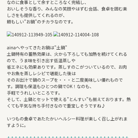
なのに食事として余すところなく完結し、
REFORM
おいしそうな香り、みんなの笑顔やはずむ会話、食卓を囲む楽
しさをも提供してくれるのが、
頼もしい”お鍋”のチカラなのです。
BLOG
COMPANY
ainaへやってきたお鍋は”土鍋”
土鍋特有の蓄熱効果は、火から下ろしても加熱を続けてくれる
ので、うま味を引き出す低温蒸しや
省エネにも効果ありです。蒸しすのこがついているので、お肉
モデルハウス来場予約
やお魚を蒸しレシピで堪能した後は
そのお出汁で鍋のスープを・・・と二度美味しい優れもので
す。調理も保温もひとつの鍋でOK！なのも、
手軽でうれしいところです。
新築住宅のお問い合わせ
そして、土鍋とセットで使える”とんすい”も揃えております。熱
くても平気な持ち手付きなので重宝しそうですね♪
リフォームのお問い合わせ
いつもの食卓であたたかいヘルシー料理が楽しく召し上がれま
すように。