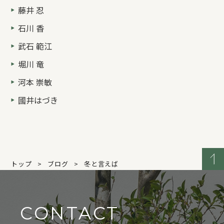
藤井 忍
石川 香
武石 範江
堀川 竜
河本 崇敏
國井はづき
トップ
ブログ
冬と言えば
CONTACT