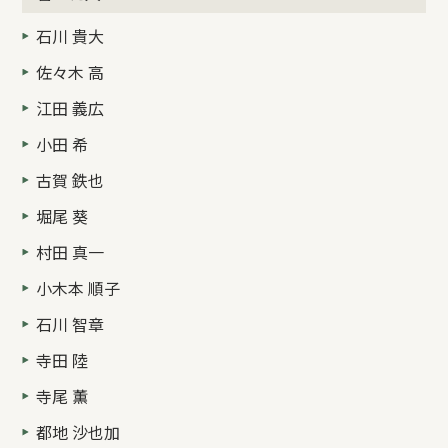
石川 貴大
佐々木 高
江田 義広
小田 希
古賀 鉄也
堀尾 葵
村田 真一
小木本 順子
石川 智章
寺田 陸
寺尾 薫
都地 沙也加