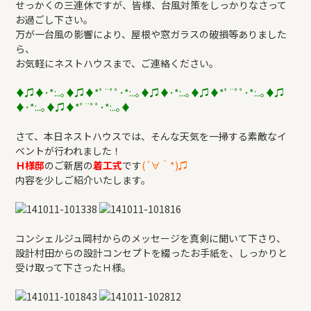
せっかくの三連休ですが、皆様、台風対策をしっかりなさって
REFORM
お過ごし下さい。
万が一台風の影響により、屋根や窓ガラスの破損等ありました
ら、
BLOG
お気軽にネストハウスまで、ご連絡ください。
♦♫♦･*:..｡♦♫♦*ﾟ¨ﾟﾟ･*:..｡♦♫♦･*:..｡♦♫♦*ﾟ¨ﾟﾟ･*:..｡♦♫
COMPANY
♦･*:..｡♦♫♦*ﾟ¨ﾟﾟ･*:..｡♦
さて、本日ネストハウスでは、そんな天気を一掃する素敵なイ
ベントが行われました！
モデルハウス来場予約
Ｈ様邸
のご新居の
着工式
です
(´∀｀*)♫
内容を少しご紹介いたします。
新築住宅のお問い合わせ
コンシェルジュ岡村からのメッセージを真剣に聞いて下さり、
設計村田からの設計コンセプトを綴ったお手紙を、しっかりと
リフォームのお問い合わせ
受け取って下さったＨ様。