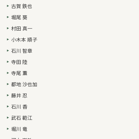
古賀 鉄也
堀尾 葵
村田 真一
小木本 順子
石川 智章
寺田 陸
寺尾 薫
都地 沙也加
藤井 忍
石川 香
武石 範江
堀川 竜