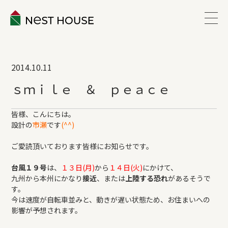
EVENT
2014.10.11
ABOUT
ｓｍｉｌｅ ＆ ｐｅａｃｅ
WORKS
皆様、こんにちは。
設計の
市瀬
です
(^^)
LINEUP
ご愛読頂いております皆様にお知らせです。
台風１９号
は、
１３日(月)
から
１４日(火)
にかけて、
VOICE
九州から本州にかなり
接近
、または
上陸する恐れ
があるそうで
す。
今は速度が自転車並みと、動きが遅い状態ため、お住まいへの
ESTATE
影響が予想されます。