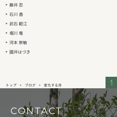
藤井 忍
石川 香
武石 範江
堀川 竜
河本 崇敏
國井はづき
トップ
ブログ
変化する月
CONTACT