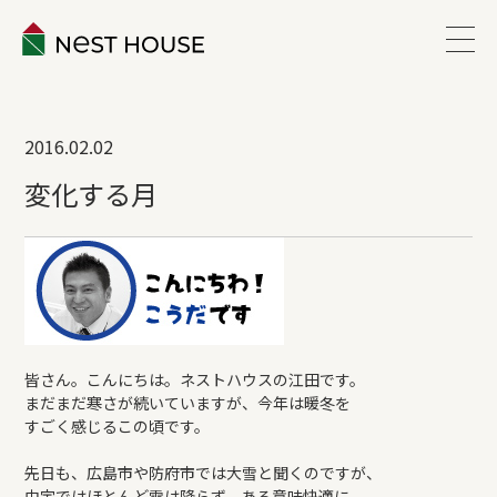
EVENT
2016.02.02
ABOUT
変化する月
WORKS
LINEUP
皆さん。こんにちは。ネストハウスの江田です。
VOICE
まだまだ寒さが続いていますが、今年は暖冬を
すごく感じるこの頃です。
ESTATE
先日も、広島市や防府市では大雪と聞くのですが、
由宇ではほとんど雪は降らず、ある意味快適に