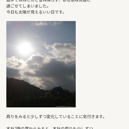
過ごせてしまいました。
REFORM
今日も太陽が見えるいい日です。
BLOG
COMPANY
モデルハウス来場予約
新築住宅のお問い合わせ
リフォームのお問い合わせ
周りをみると少しずつ変化していることに気付きます。
本社2階の窓からみると、本社の周りも少しずつ