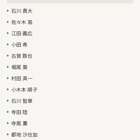
石川 貴大
佐々木 高
江田 義広
小田 希
古賀 鉄也
堀尾 葵
村田 真一
小木本 順子
石川 智章
寺田 陸
寺尾 薫
都地 沙也加