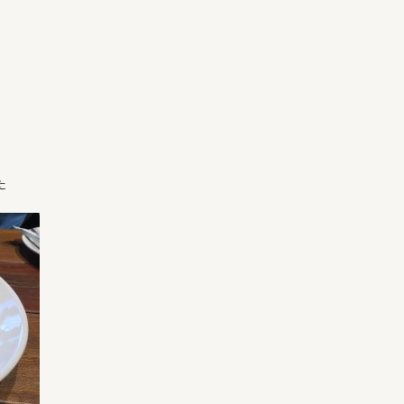
COMPANY
た