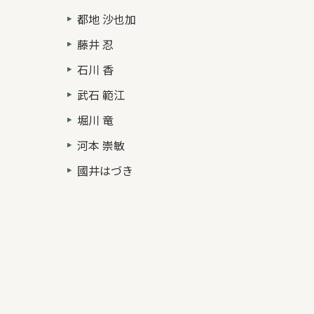
都地 沙也加
藤井 忍
石川 香
武石 範江
堀川 竜
河本 崇敏
國井はづき