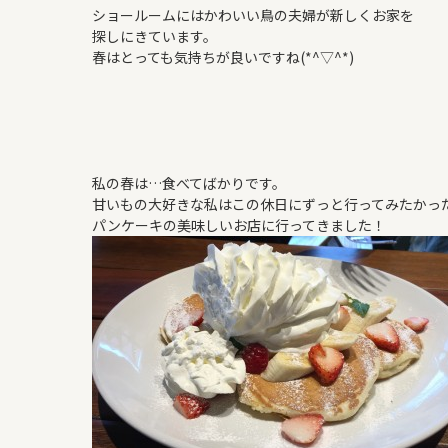
よくある質問
ショールームにはかわいい鳥の夫婦が新しくお家を
探しにきています。
WORKS
春はとっても気持ちが良いですね(*^▽^*)
新築住宅
リフォーム・リノベ
私の春は…食べてばかりです。
甘いもの大好きな私はこの休日にずっと行ってみたかっ
パンケーキの美味しいお店に行ってきました！