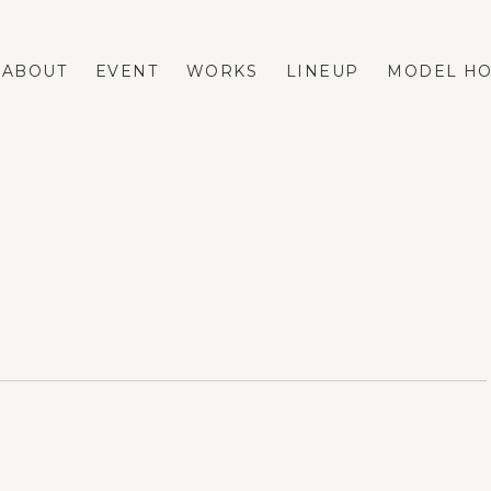
ABOUT
EVENT
WORKS
LINEUP
MODEL H
LINEUP
REFORM
FASTA
ネストリフォームの強み
MAno
メニューと費用の相場
蔵掛の家
リフォーム事例
平屋
リフォームのダンドリ
リフォームのFAQ
VOICE
BLOG
ESTATE