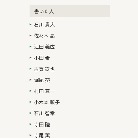
書いた人
石川 貴大
佐々木 高
江田 義広
小田 希
古賀 鉄也
堀尾 葵
村田 真一
小木本 順子
石川 智章
寺田 陸
寺尾 薫