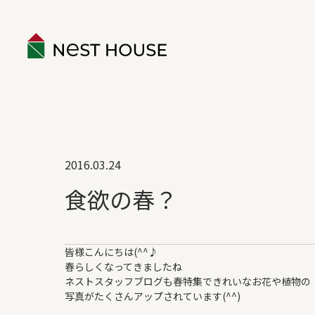
EVENT
2016.03.24
ABOUT
食欲の春？
構造のこと
性能のこと
皆様こんにちは(^^♪
ネストハウスのデザイン
春らしくなってきましたね
保証とアフター
ネストスタッフブログも春特集できれいなお花や植物の
写真がたくさんアップされています(^^)
家づくりの流れ