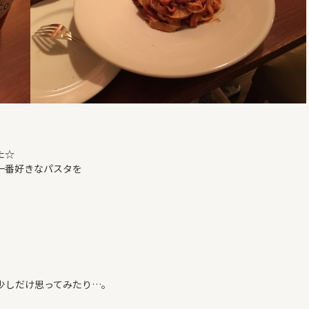
た☆
一番好きなパスタを
少しだけ思ってみたり…。