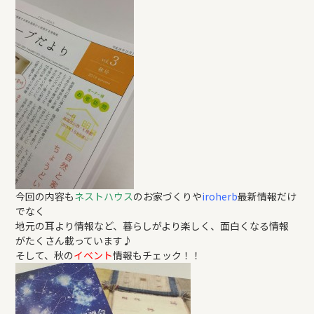
REFORM
BLOG
COMPANY
モデルハウス来場予約
今回の内容も
ネストハウス
のお家づくりや
iroherb
最新情報だけ
でなく
新築住宅のお問い合わせ
地元の耳より情報など、暮らしがより楽しく、面白くなる情報
がたくさん載っています♪
そして、秋の
イベント
情報もチェック！！
リフォームのお問い合わせ