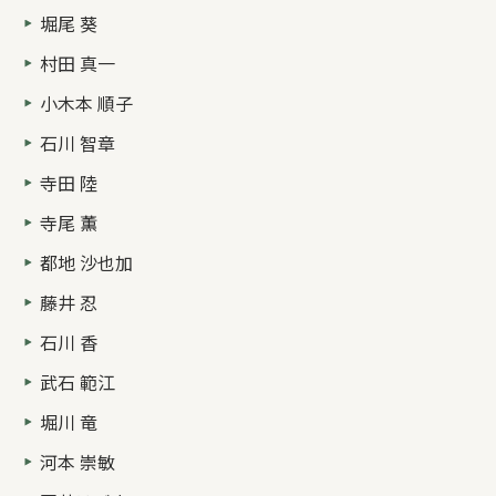
堀尾 葵
村田 真一
小木本 順子
石川 智章
寺田 陸
寺尾 薫
都地 沙也加
藤井 忍
石川 香
武石 範江
堀川 竜
河本 崇敏