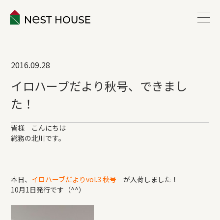
EVENT
2016.09.28
ABOUT
イロハーブだより秋号、できまし
た！
WORKS
皆様 こんにちは
総務の北川です。
LINEUP
VOICE
本日、
イロハーブだよりvol.3 秋号
が入荷しました！
10月1日発行です（^^）
ESTATE